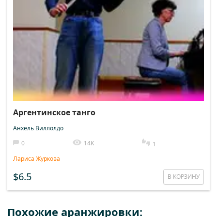
Аргентинское танго
Анхель Виллолдо
0
14K
1
Лариса Журкова
$6.5
В КОРЗИНУ
Похожие аранжировки: