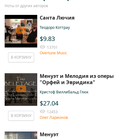
Ноты от других авторов
Санта Лючия
Теодоро Коттрау
$9.83
13701
Overtune Music
В КОРЗИНУ
Менуэт и Мелодия из оперы
"Орфей и Эвридика"
Кристоф Виллибальд Глюк
$27.04
12453
В КОРЗИНУ
Олег Ларионов
Менуэт