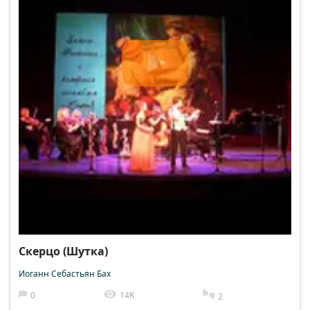
Скерцо (Шутка)
Иоганн Себастьян Бах
0
14K
2