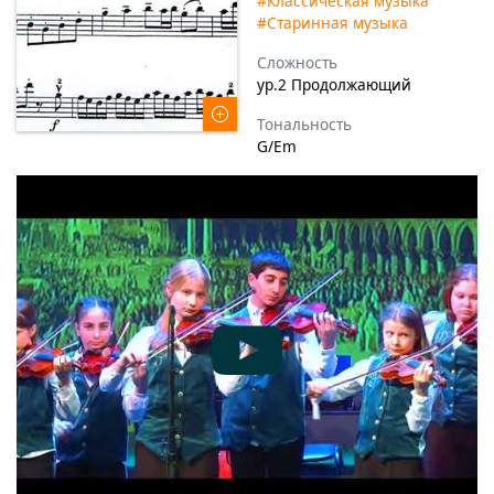
#Классическая музыка
#Старинная музыка
Сложность
ур.2 Продолжающий
Тональность
G/Em