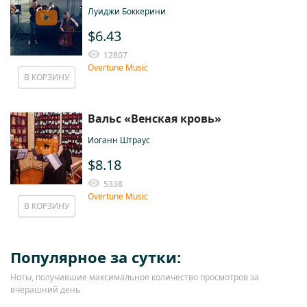
Луиджи Боккерини
$6.43
12807
Overtune Music
В КОРЗИНУ
Вальс «Венская кровь»
Иоганн Штраус
$8.18
5338
Overtune Music
В КОРЗИНУ
Популярное за сутки:
Ноты, получившие максимальное количество просмотров за
вчерашний день