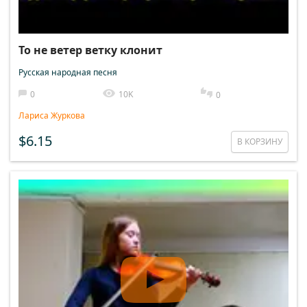
То не ветер ветку клонит
Русская народная песня
0
10K
0
Лариса Журкова
$6.15
В КОРЗИНУ