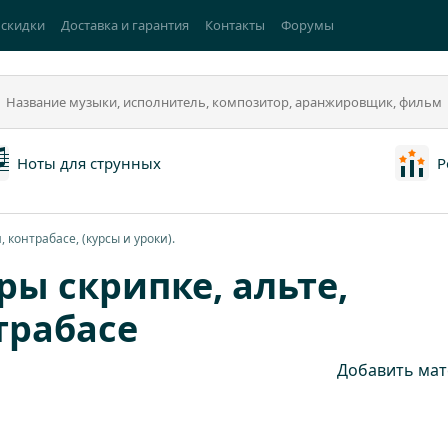
 скидки
Доставка и гарантия
Контакты
Форумы
Ноты для струнных
Р
 контрабасе, (курсы и уроки).
ры скрипке, альте,
трабасе
Добавить мат