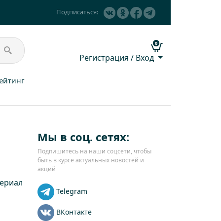
Подписаться:
0
Регистрация / Вход
ейтинг
Мы в соц. сетях:
Подпишитесь на наши соцсети, чтобы
быть в курсе актуальных новостей и
акций
ериал
Telegram
ВКонтакте