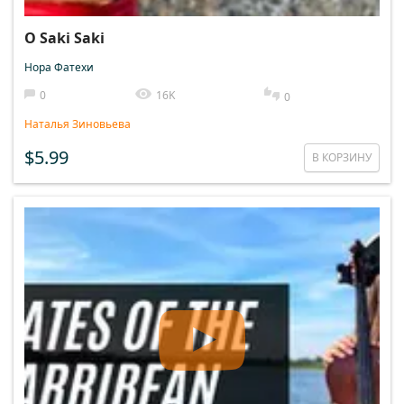
O Saki Saki
Нора Фатехи
0
16K
0
Наталья Зиновьева
$5.99
В КОРЗИНУ