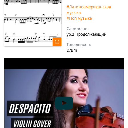
#Латиноамериканская
музыка
#Поп музыка
Сложность
ур.2 Продолжающий
Тональность
D/Bm