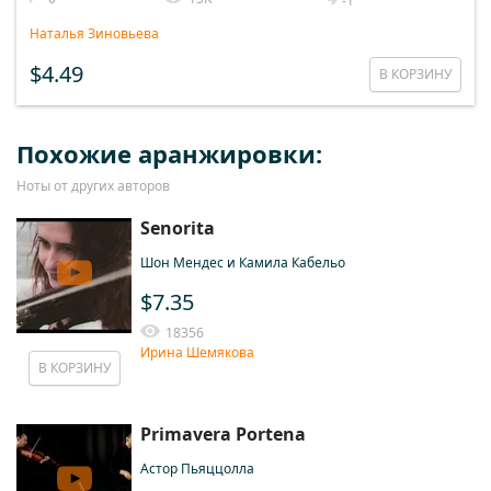
-1
Наталья Зиновьева
$4.49
В КОРЗИНУ
Похожие аранжировки:
Ноты от других авторов
Senorita
Шон Мендес и Камила Кабельо
$7.35
18356
Ирина Шемякова
В КОРЗИНУ
Primavera Portena
Астор Пьяццолла