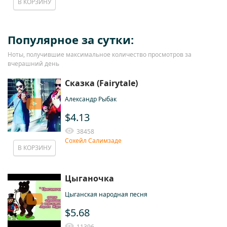
В КОРЗИНУ
Популярное за сутки:
Ноты, получившие максимальное количество просмотров за
вчерашний день
Сказка (Fairytale)
Александр Рыбак
$4.13
38458
Сохейл Салимзаде
В КОРЗИНУ
Цыганочка
Цыганская народная песня
$5.68
11396