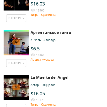
$16.03
12965
Тигран Суджиянц
В КОРЗИНУ
Аргентинское танго
Анхель Виллолдо
$6.5
13863
Лариса Журкова
В КОРЗИНУ
La Muerte del Angel
Астор Пьяццолла
$16.05
13173
Тигран Суджиянц