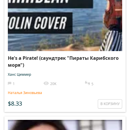
He's a Pirate! (саундтрек "Пираты Карибского
моря")
Ханс Циммер
1
20K
5
Наталья Зиновьева
$8.33
В КОРЗИНУ