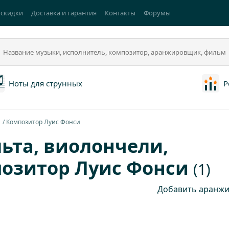
 скидки
Доставка и гарантия
Контакты
Форумы
Ноты для струнных
Р
а
Композитор Луис Фонси
ьта, виолончели,
позитор Луис Фонси
(1)
Добавить аранжи