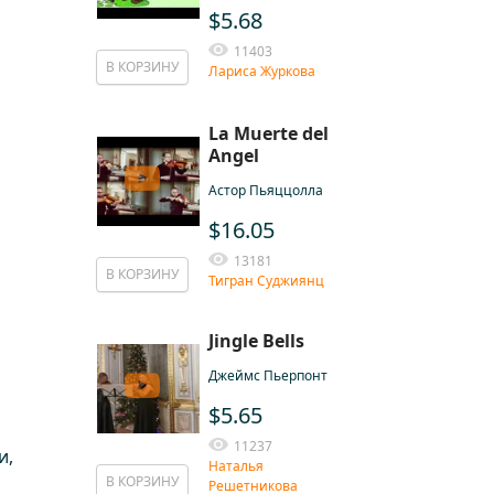
$5.68
11403
В КОРЗИНУ
Лариса Журкова
La Muerte del
Angel
Астор Пьяццолла
$16.05
13181
В КОРЗИНУ
Тигран Суджиянц
Jingle Bells
Джеймс Пьерпонт
$5.65
11237
и,
Наталья
В КОРЗИНУ
Решетникова