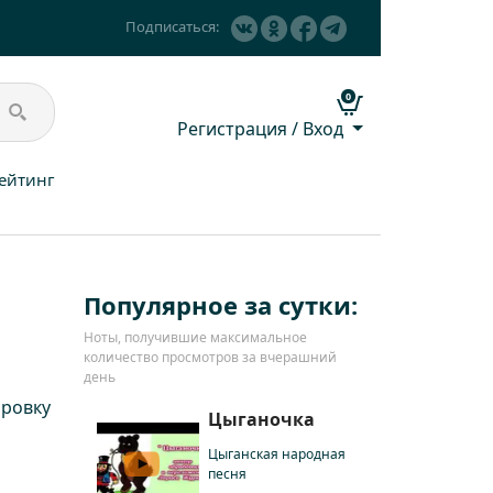
Подписаться:
0
Регистрация / Вход
ейтинг
Популярное за сутки:
Ноты, получившие максимальное
количество просмотров за вчерашний
день
ровку
Цыганочка
Цыганская народная
песня