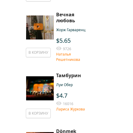
Вечная
любовь
Жорж Гарваренц
$5.65
9726
В КОРЗИНУ
Наталья
Решетникова
Тамбурин
Луи Обер
$4.7
16016
Лариса Журкова
В КОРЗИНУ
Dönmek