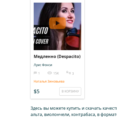
Медленно (Despacito)
Луис Фонси
1
15K
3
Наталья Зиновьева
$5
В КОРЗИНУ
Здесь вы можете купить и скачать качес
альта, виолончели, контрабаса, в форма