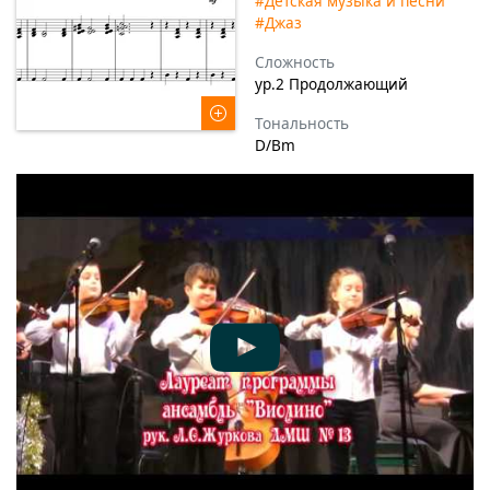
#Детская музыка и песни
#Джаз
Сложность
ур.2 Продолжающий
Тональность
D/Bm