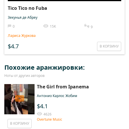
Tico Tico no Fuba
Зекунья де Абреу
0
15K
9
Лариса Журкова
$4.7
В КОРЗИНУ
Похожие аранжировки:
Ноты от других авторов
The Girl from Ipanema
Антонио Карлос Жобим
$4.1
4626
Overtune Music
В КОРЗИНУ