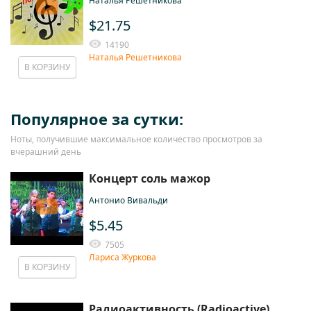
Наталья Решетникова
$21.75
14190
Наталья Решетникова
В КОРЗИНУ
Популярное за сутки:
Ноты, получившие максимальное количество просмотров за
вчерашний день
Концерт соль мажор
Антонио Вивальди
$5.45
7505
Лариса Журкова
В КОРЗИНУ
Радиоактивность (Radioactive)