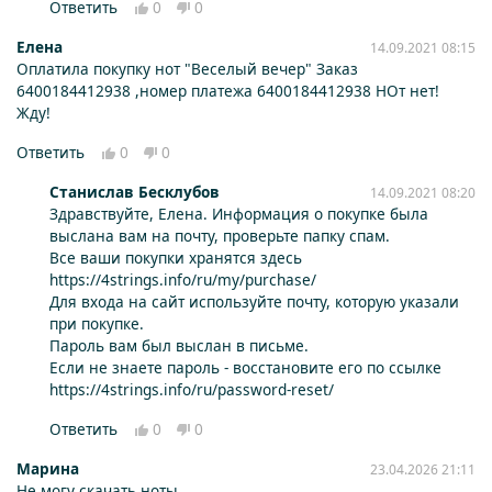
Ответить
0
0
Елена
14.09.2021 08:15
Оплатила покупку нот "Веселый вечер" Заказ
6400184412938 ,номер платежа 6400184412938 НОт нет!
Жду!
Ответить
0
0
Станислав Бесклубов
14.09.2021 08:20
Здравствуйте, Елена. Информация о покупке была
выслана вам на почту, проверьте папку спам.
Все ваши покупки хранятся здесь
https://4strings.info/ru/my/purchase/
Для входа на сайт используйте почту, которую указали
при покупке.
Пароль вам был выслан в письме.
Если не знаете пароль - восстановите его по ссылке
https://4strings.info/ru/password-reset/
Ответить
0
0
Марина
23.04.2026 21:11
Не могу скачать ноты