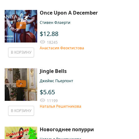
Once Upon A December
Стивен Флаерти
$12.88
18245
Анастасия Феоктистова
В КОРЗИНУ
Jingle Bells
Джеймс Пьерпонт
$5.65
11199
Наталья Решетникова
В КОРЗИНУ
Новогоднее попурри