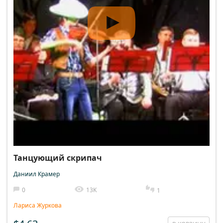
Танцующий скрипач
Даниил Крамер
0
13K
1
Лариса Журкова