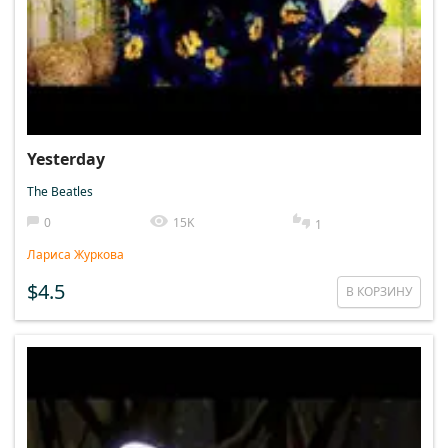
Yesterday
The Beatles
0
15K
1
Лариса Журкова
$4.5
В КОРЗИНУ