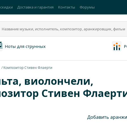
 скидки
Доставка и гарантия
Контакты
Форумы
Ноты для струнных
Р
а
Композитор Стивен Флаерти
ьта, виолончели,
позитор Стивен Флаерт
Добавить аранжи