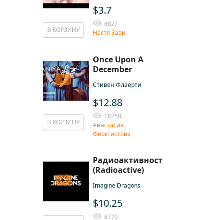
$3.7
8827
В КОРЗИНУ
Настя Зави
Once Upon A
December
Стивен Флаерти
$12.88
18258
В КОРЗИНУ
Анастасия
Феоктистова
Радиоактивность
(Radioactive)
Imagine Dragons
$10.25
8770