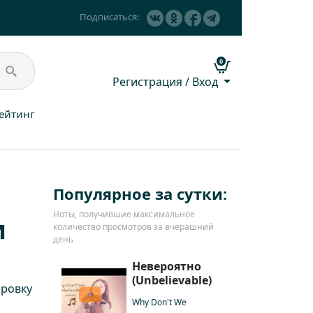
Подписаться:
0
Регистрация / Вход
ейтинг
Популярное за сутки:
Ноты, получившие максимальное
и
количество просмотров за вчерашний
день
Невероятно
(Unbelievable)
ровку
Why Don't We