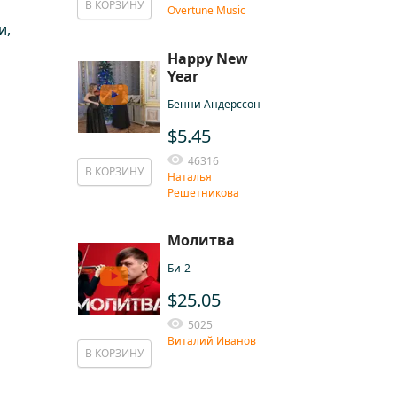
В КОРЗИНУ
Overtune Music
и,
Happy New
Year
Бенни Андерссон
$5.45
46316
В КОРЗИНУ
Наталья
Решетникова
Молитва
Би-2
$25.05
5025
Виталий Иванов
В КОРЗИНУ