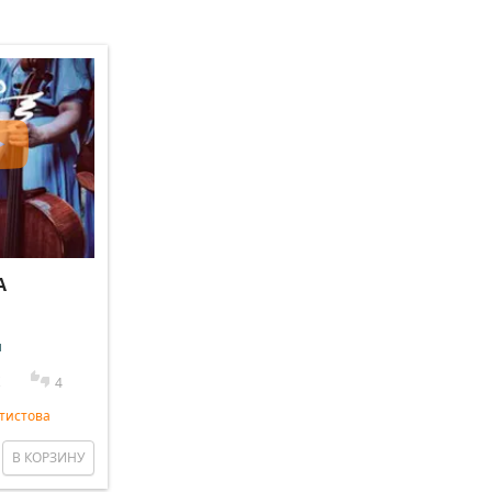
A
и
4
тистова
В КОРЗИНУ