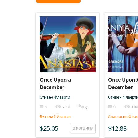
Once Upon a
Once Upon 
December
December
Стивен Флаерти
Стивен Флаерт
1
7.1K
0
18K
0
Виталий Иванов
Анастасия Феок
$25.05
$12.88
В КОРЗИНУ