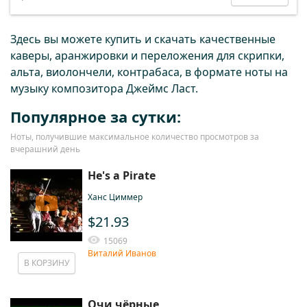
Здесь вы можете купить и скачать качественные
каверы, аранжировки и переложения для скрипки,
альта, виолончели, контрабаса, в формате ноты на
музыку композитора Джеймс Ласт.
Популярное за сутки:
Ноты, получившие максимальное количество просмотров за
вчерашний день
He's a Pirate
Ханс Циммер
$21.93
15069
Виталий Иванов
В КОРЗИНУ
Очи чёрные