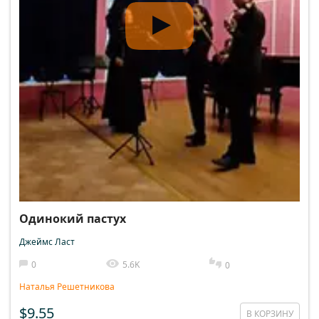
Одинокий пастух
Джеймс Ласт
0
5.6K
0
Наталья Решетникова
$9.55
В КОРЗИНУ