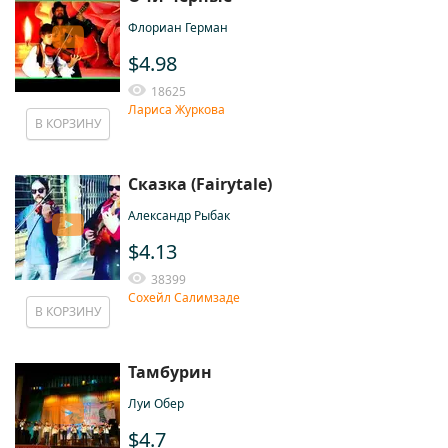
Флориан Герман
$4.98
18625
Лариса Журкова
В КОРЗИНУ
Сказка (Fairytale)
Александр Рыбак
$4.13
38399
Сохейл Салимзаде
В КОРЗИНУ
Тамбурин
Луи Обер
$4.7