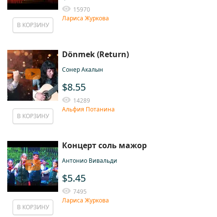
15970
Лариса Журкова
В КОРЗИНУ
Dönmek (Return)
Сонер Акалын
$8.55
14289
Альфия Потанина
В КОРЗИНУ
Концерт соль мажор
Антонио Вивальди
$5.45
7495
Лариса Журкова
В КОРЗИНУ