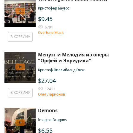
Кристофер Бауэрс
$9.45
6791
Overtune Music
В КОРЗИНУ
Менуэт и Мелодия из оперы
"Орфей и Эвридика"
Кристоф Виллибальд Глюк
$27.04
12411
В КОРЗИНУ
Олег Ларионов
Demons
Imagine Dragons
$6.55