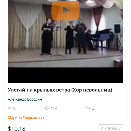
Улетай на крыльях ветра (Хор невольниц)
Александр Бородин
3
20K
4
Марина Евдокимова
$10.18
В КОРЗИНУ