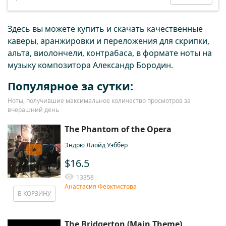
Здесь вы можете купить и скачать качественные
каверы, аранжировки и переложения для скрипки,
альта, виолончели, контрабаса, в формате ноты на
музыку композитора Александр Бородин.
Популярное за сутки:
Ноты, получившие максимальное количество просмотров за
вчерашний день
The Phantom of the Opera
Эндрю Ллойд Уэббер
$16.5
13358
Анастасия Феоктистова
В КОРЗИНУ
The Bridgerton (Main Theme)