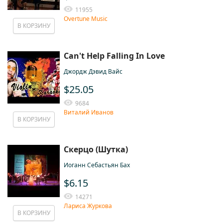
11955
Overtune Music
В КОРЗИНУ
Can't Help Falling In Love
Джордж Дэвид Вайс
$25.05
9684
Виталий Иванов
В КОРЗИНУ
Скерцо (Шутка)
Иоганн Себастьян Бах
$6.15
14271
Лариса Журкова
В КОРЗИНУ