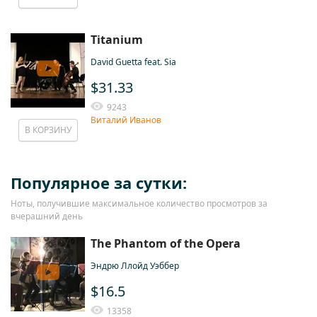
Titanium
David Guetta feat. Sia
$31.33
9243
Виталий Иванов
В КОРЗИНУ
Популярное за сутки:
Ноты, получившие максимальное количество просмотров за
вчерашний день
The Phantom of the Opera
Эндрю Ллойд Уэббер
$16.5
13358