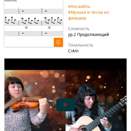
#Ансамбль
#Музыка и песни из
фильмов
Сложность
ур.2 Продолжающий
Тональность
C/Am