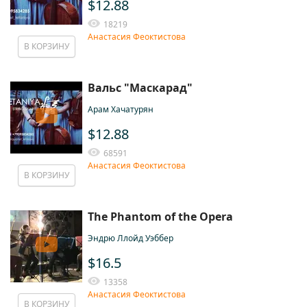
$12.88
18219
Анастасия Феоктистова
В КОРЗИНУ
Вальс "Маскарад"
Арам Хачатурян
$12.88
68591
Анастасия Феоктистова
В КОРЗИНУ
The Phantom of the Opera
Эндрю Ллойд Уэббер
$16.5
13358
Анастасия Феоктистова
В КОРЗИНУ