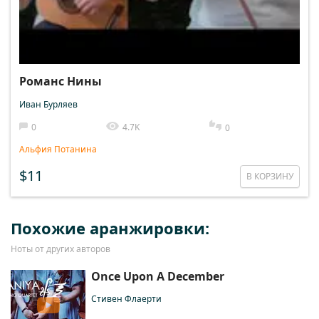
Романс Нины
Иван Бурляев
0
4.7K
0
Альфия Потанина
$11
В КОРЗИНУ
Похожие аранжировки:
Ноты от других авторов
Once Upon A December
Стивен Флаерти