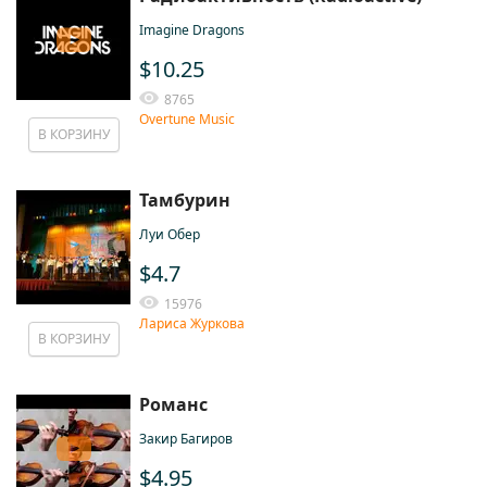
Imagine Dragons
$10.25
8765
Overtune Music
В КОРЗИНУ
Тамбурин
Луи Обер
$4.7
15976
Лариса Журкова
В КОРЗИНУ
Романс
Закир Багиров
$4.95