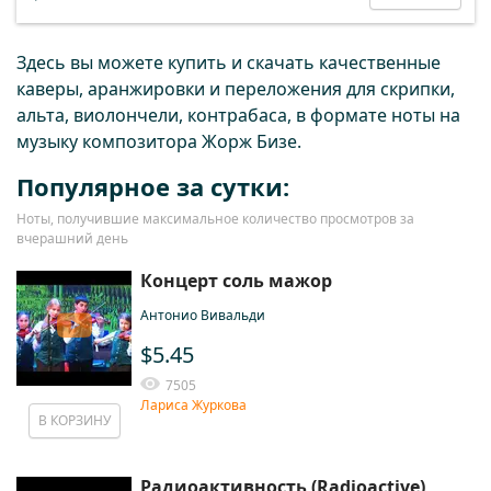
Здесь вы можете купить и скачать качественные
каверы, аранжировки и переложения для скрипки,
альта, виолончели, контрабаса, в формате ноты на
музыку композитора Жорж Бизе.
Популярное за сутки:
Ноты, получившие максимальное количество просмотров за
вчерашний день
Концерт соль мажор
Антонио Вивальди
$5.45
7505
Лариса Журкова
В КОРЗИНУ
Радиоактивность (Radioactive)