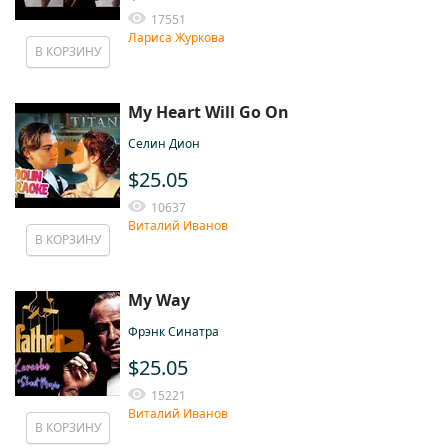
17551
Лариса Журкова
В КОРЗИНУ
My Heart Will Go On
Селин Дион
$25.05
10637
Виталий Иванов
В КОРЗИНУ
My Way
Фрэнк Синатра
$25.05
15221
Виталий Иванов
В КОРЗИНУ