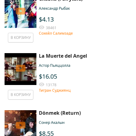
Александр Рыбак
$4.13
38461
Сохейл Салимзаде
В КОРЗИНУ
La Muerte del Angel
Астор Пьяццолла
$16.05
13178
Тигран Суджиянц
В КОРЗИНУ
Dönmek (Return)
Сонер Акалын
$8.55