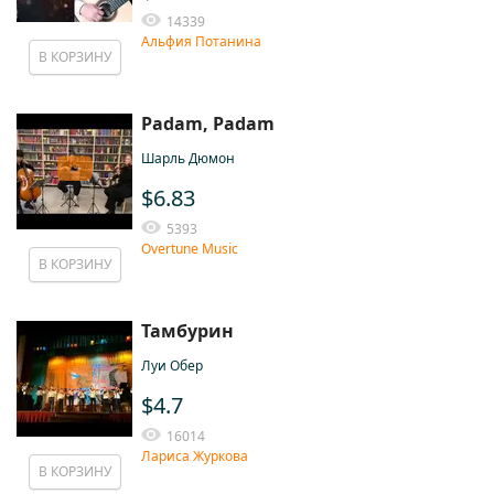
14339
Альфия Потанина
В КОРЗИНУ
Padam, Padam
Шарль Дюмон
$6.83
5393
Overtune Music
В КОРЗИНУ
Тамбурин
Луи Обер
$4.7
16014
Лариса Журкова
В КОРЗИНУ