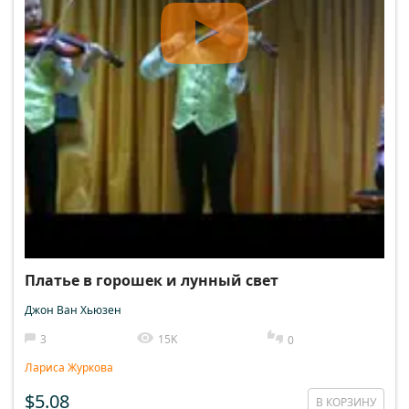
Платье в горошек и лунный свет
Джон Ван Хьюзен
3
15K
0
Лариса Журкова
$5.08
В КОРЗИНУ