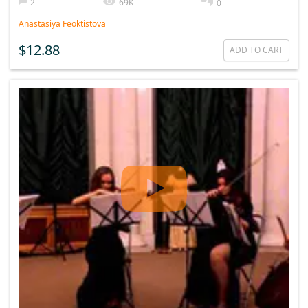
2
69K
0
Anastasiya Feoktistova
$12.88
ADD TO CART