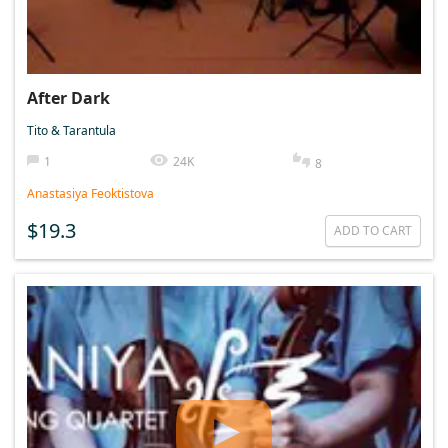
After Dark
Tito & Tarantula
1
24K
8
Anastasiya Feoktistova
$19.3
ADD TO CART