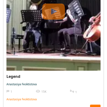
Legend
Anastasiya Feoktistova
1
15K
1
Anastasiya Feoktistova