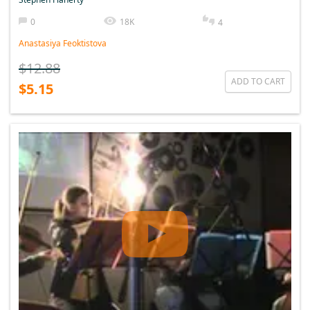
0
18K
4
Anastasiya Feoktistova
$12.88
ADD TO CART
$5.15