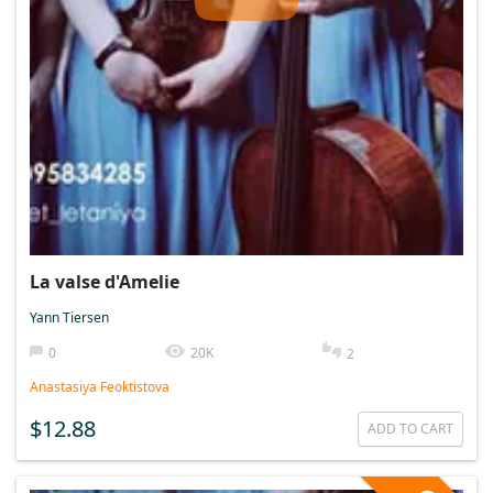
La valse d'Amelie
Yann Tiersen
0
20K
2
Anastasiya Feoktistova
$12.88
ADD TO CART